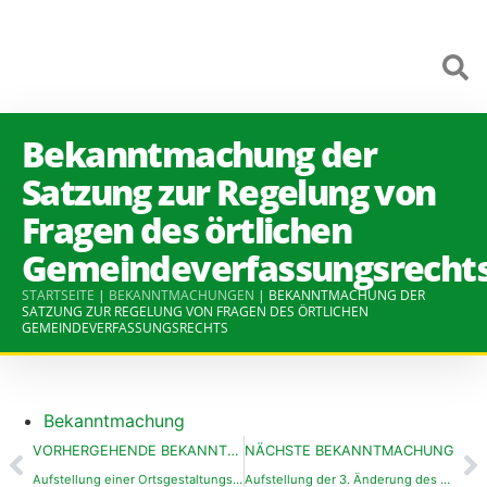
Bekanntmachung der
Satzung zur Regelung von
Fragen des örtlichen
Gemeindeverfassungsrecht
STARTSEITE
|
BEKANNTMACHUNGEN
|
BEKANNTMACHUNG DER
SATZUNG ZUR REGELUNG VON FRAGEN DES ÖRTLICHEN
GEMEINDEVERFASSUNGSRECHTS
Bekanntmachung
VORHERGEHENDE BEKANNTMACHUNG
NÄCHSTE BEKANNTMACHUNG
Aufstellung einer Ortsgestaltungssatzung für das Gebiet des städtebaulichen Rahmenplanes der Gemeinde Binswangen Bekanntmachung inkl. Plan und Satzung
Aufstellung der 3. Änderung des Bebauungsplans “Langenmantelstraße”; Satzungsbeschluss