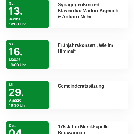
Sa..
Synagogenkonzert:
13.
Klavierduo Marton-Argerich
& Antonia Miller
Juni.
2026
19:00 Uhr
Sa..
Frühjahrskonzert „Wie im
16.
Himmel“
Mai.
2026
19:00 Uhr
Mi..
Gemeinderatssitzung
29.
Apr..
2026
19:30 Uhr
Do..
175 Jahre Musikkapelle
04.
Binswangen -